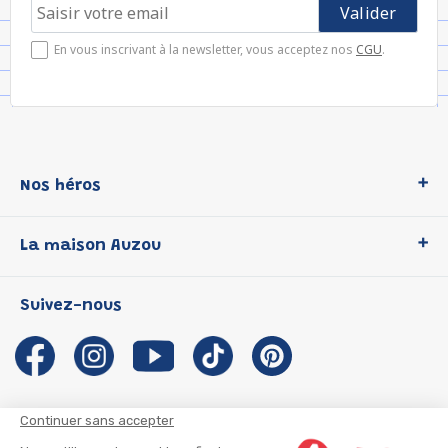
En vous inscrivant à la newsletter, vous acceptez nos
CGU
.
Nos héros
Loup
La maison Auzou
P'tit Loup
Les Héros du CP
Qui sommes-nous ?
Suivez-nous
Les Influenceuses
Notre histoire
Migali
Auzou s'engage
Petite Taupe
Auteurs et illustrateurs Auzou
Azuro
Nous rejoindre
Continuer sans accepter
Ma Boîte à Héros
Nous contacter