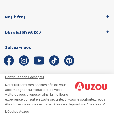
Nos héros
Loup
La maison Auzou
P'tit Loup
Les Héros du CP
Qui sommes-nous ?
Suivez-nous
Les Influenceuses
Notre histoire
Migali
Auzou s'engage
Petite Taupe
Auteurs et illustrateurs Auzou
Azuro
Nous rejoindre
Continuer sans accepter
Ma Boîte à Héros
Nous contacter
Nous utilisons des cookies afin de vous
CGU
Suivre mon colis
accompagner au mieux lors de votre
visite et vous proposer ainsi la meilleure
Infos consommateur
CGV
expérience qui soit en toute sécurité. Si vous le souhaitez, vous
Mentions légales
êtes libres de revoir ces paramètres en cliquant sur "Je choisis"
Nous rejoindre
L'équipe Auzou