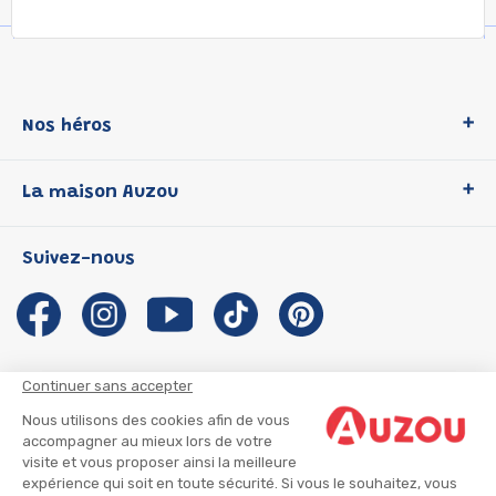
Nos héros
Loup
La maison Auzou
P'tit Loup
Les Héros du CP
Qui sommes-nous ?
Suivez-nous
Les Influenceuses
Notre histoire
Migali
Auzou s'engage
Petite Taupe
Auteurs et illustrateurs Auzou
Azuro
Nous rejoindre
Continuer sans accepter
Ma Boîte à Héros
Nous contacter
Nous utilisons des cookies afin de vous
CGU
Suivre mon colis
accompagner au mieux lors de votre
visite et vous proposer ainsi la meilleure
Infos consommateur
CGV
expérience qui soit en toute sécurité. Si vous le souhaitez, vous