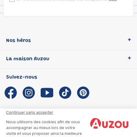
Nos héros
Loup
La maison Auzou
P'tit Loup
Les Héros du CP
Qui sommes-nous ?
Suivez-nous
Les Influenceuses
Notre histoire
Migali
Auzou s'engage
Petite Taupe
Auteurs et illustrateurs Auzou
Azuro
Nous rejoindre
Continuer sans accepter
Ma Boîte à Héros
Nous contacter
Nous utilisons des cookies afin de vous
CGU
Suivre mon colis
accompagner au mieux lors de votre
visite et vous proposer ainsi la meilleure
Infos consommateur
CGV