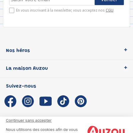
En vous inscrivant à la newsletter, vous acceptez nos
CGU
.
Nos héros
Loup
La maison Auzou
P'tit Loup
Les Héros du CP
Qui sommes-nous ?
Suivez-nous
Les Influenceuses
Notre histoire
Migali
Auzou s'engage
Petite Taupe
Auteurs et illustrateurs Auzou
Azuro
Nous rejoindre
Continuer sans accepter
Ma Boîte à Héros
Nous contacter
Nous utilisons des cookies afin de vous