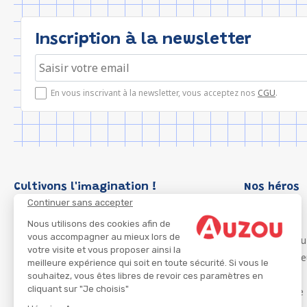
Inscription à la newsletter
En vous inscrivant à la newsletter, vous acceptez nos
CGU
.
Cultivons l'imagination !
Nos héros
Continuer sans accepter
Loup
P'tit Loup
Nous utilisons des cookies afin de
vous accompagner au mieux lors de
Les Héros du
votre visite et vous proposer ainsi la
Les Influenc
meilleure expérience qui soit en toute sécurité. Si vous le
Migali
souhaitez, vous êtes libres de revoir ces paramètres en
cliquant sur "Je choisis"
Petite Taupe