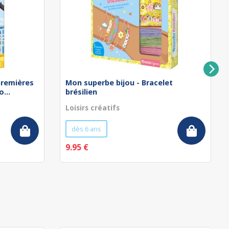
remières
Mon superbe bijou - Bracelet
...
brésilien
Loisirs créatifs
dès 6 ans
9.95 €