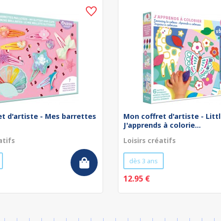
t d'artiste - Mes barrettes
Mon coffret d'artiste - Littl
J'apprends à colorie...
atifs
Loisirs créatifs
dès 3 ans
12.95 €