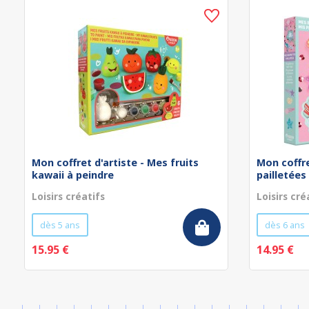
Mon coffret d'artiste - Mes fruits
Mon coffre
kawaii à peindre
pailletées
Loisirs créatifs
Loisirs cré
dès 5 ans
dès 6 ans
15.95 €
14.95 €