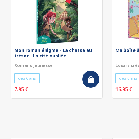
Mon roman énigme - La chasse au
Ma boîte à
trésor - La cité oubliée
Romans jeunesse
Loisirs cré
dès 6 ans
dès 6 ans
7.95 €
16.95 €