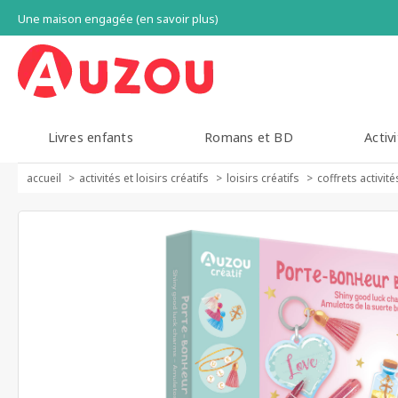
Une maison engagée (en savoir plus)
Livres enfants
Romans et BD
Activi
accueil
activités et loisirs créatifs
loisirs créatifs
coffrets activit