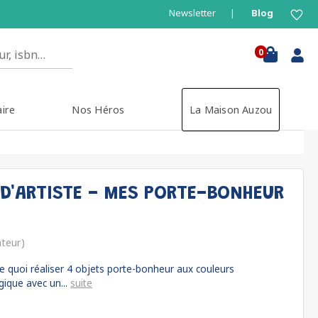
Newsletter
Blog
0
aire
Nos Héros
La Maison Auzou
D'ARTISTE - MES PORTE-BONHEUR
ateur)
e quoi réaliser 4 objets porte-bonheur aux couleurs
agique avec un...
suite