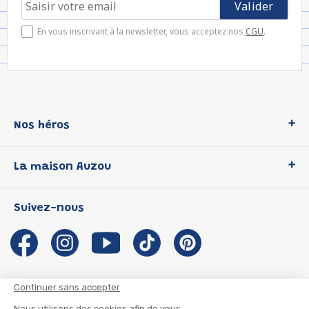
En vous inscrivant à la newsletter, vous acceptez nos
CGU
.
Nos héros
Loup
La maison Auzou
P'tit Loup
Les Héros du CP
Qui sommes-nous ?
Suivez-nous
Les Influenceuses
Notre histoire
Migali
Auzou s'engage
Petite Taupe
Auteurs et illustrateurs Auzou
Azuro
Nous rejoindre
Continuer sans accepter
Ma Boîte à Héros
Nous contacter
Nous utilisons des cookies afin de vous