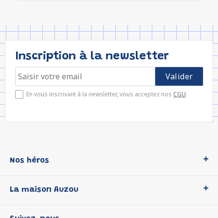
Inscription à la newsletter
En vous inscrivant à la newsletter, vous acceptez nos
CGU
.
Nos héros
Loup
La maison Auzou
P'tit Loup
Les Héros du CP
Qui sommes-nous ?