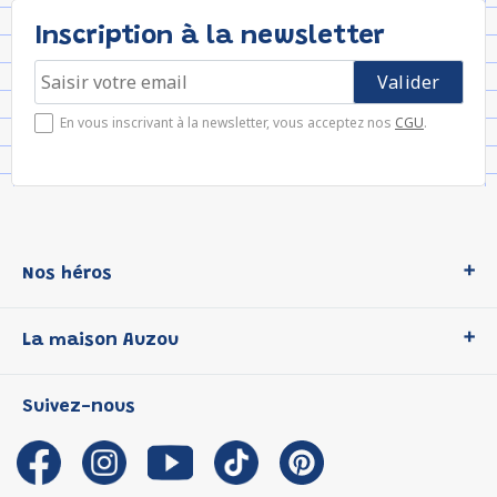
Inscription à la newsletter
En vous inscrivant à la newsletter, vous acceptez nos
CGU
.
Nos héros
Loup
La maison Auzou
P'tit Loup
Les Héros du CP
Qui sommes-nous ?
Suivez-nous
Les Influenceuses
Notre histoire
Migali
Auzou s'engage
Petite Taupe
Auteurs et illustrateurs Auzou