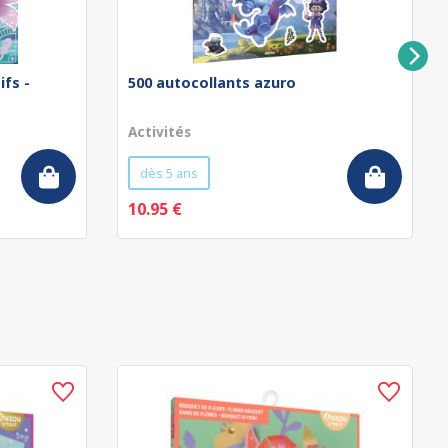
ifs -
500 autocollants azuro
Activités
dès 5 ans
10.95 €