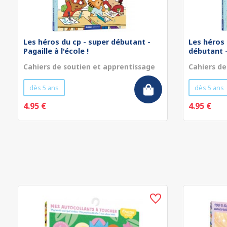
Les héros du cp - super débutant -
Les héros 
Pagaille à l'école !
débutant - 
Cahiers de soutien et apprentissage
Cahiers de
dès 5 ans
dès 5 ans
4.95 €
4.95 €