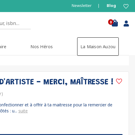
Newsletter
Blog
0
aire
Nos Héros
La Maison Auzou
'ARTISTE - MERCI, MAÎTRESSE !
r)
fectionner et à offrir à ta maitresse pour la remercier de
tés : u...
suite