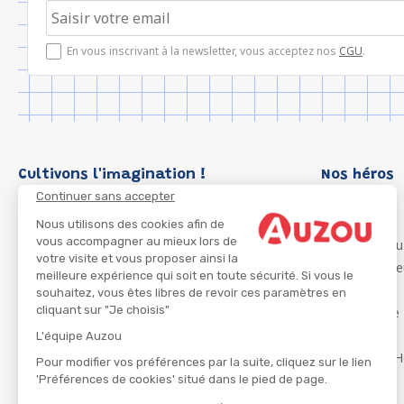
En vous inscrivant à la newsletter, vous acceptez nos
CGU
.
Cultivons l'imagination !
Nos héros
Continuer sans accepter
Loup
P'tit Loup
Nous utilisons des cookies afin de
vous accompagner au mieux lors de
Les Héros du
votre visite et vous proposer ainsi la
Les Influenc
meilleure expérience qui soit en toute sécurité. Si vous le
Migali
souhaitez, vous êtes libres de revoir ces paramètres en
cliquant sur "Je choisis"
Petite Taupe
Azuro
L'équipe Auzou
Ma Boîte à H
Pour modifier vos préférences par la suite, cliquez sur le lien
'Préférences de cookies' situé dans le pied de page.