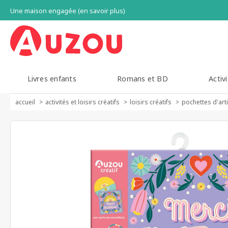
Une maison engagée (en savoir plus)
Livres enfants
Romans et BD
Activi
accueil
activités et loisirs créatifs
loisirs créatifs
pochettes d'art