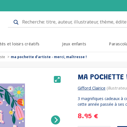
tés et loisirs créatifs
Jeux enfants
Parascol
iste
ma pochette d'artiste - merci, maîtresse !
MA POCHETTE D
Gifford Clairice
(illustrateu
3 magnifiques cadeaux à con
cette année passée à ses cô
8.95 €