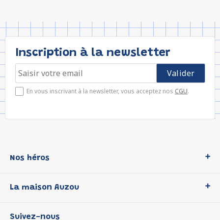
Inscription à la newsletter
En vous inscrivant à la newsletter, vous acceptez nos
CGU
.
Nos héros
Loup
La maison Auzou
P'tit Loup
Les Héros du CP
Qui sommes-nous ?
Suivez-nous