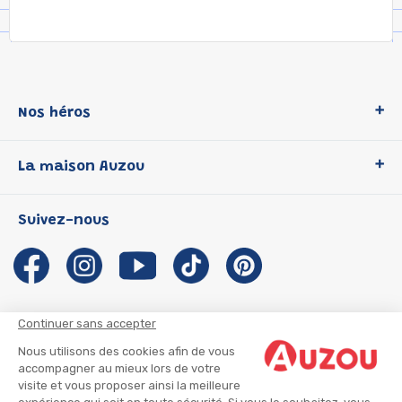
Nos héros
Loup
La maison Auzou
P'tit Loup
Les Héros du CP
Qui sommes-nous ?
Suivez-nous
Les Influenceuses
Notre histoire
Migali
Auzou s'engage
Petite Taupe
Auteurs et illustrateurs Auzou
Azuro
Nous rejoindre
Continuer sans accepter
Ma Boîte à Héros
Nous contacter
Nous utilisons des cookies afin de vous
CGU
Suivre mon colis
accompagner au mieux lors de votre
visite et vous proposer ainsi la meilleure
Infos consommateur
CGV