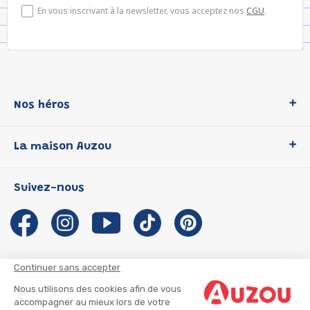
En vous inscrivant à la newsletter, vous acceptez nos
CGU
.
Nos héros
Loup
La maison Auzou
P'tit Loup
Les Héros du CP
Qui sommes-nous ?
Suivez-nous
Les Influenceuses
Notre histoire
Migali
Auzou s'engage
Petite Taupe
Auteurs et illustrateurs Auzou
Azuro
Nous rejoindre
Continuer sans accepter
Ma Boîte à Héros
Nous contacter
Nous utilisons des cookies afin de vous
CGU
Suivre mon colis
accompagner au mieux lors de votre