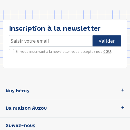
Inscription à la newsletter
En vous inscrivant à la newsletter, vous acceptez nos
CGU
.
Nos héros
Loup
La maison Auzou
P'tit Loup
Les Héros du CP
Qui sommes-nous ?
Suivez-nous
Les Influenceuses
Notre histoire