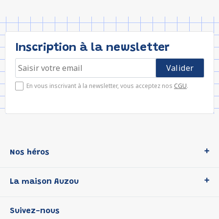
Inscription à la newsletter
En vous inscrivant à la newsletter, vous acceptez nos
CGU
.
Nos héros
Loup
La maison Auzou
P'tit Loup
Les Héros du CP
Qui sommes-nous ?
Suivez-nous
Les Influenceuses
Notre histoire