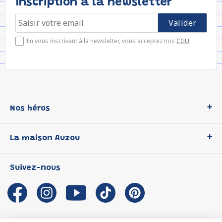
Inscription à la newsletter
En vous inscrivant à la newsletter, vous acceptez nos
CGU
.
Nos héros
Loup
La maison Auzou
P'tit Loup
Les Héros du CP
Qui sommes-nous ?
Suivez-nous
Les Influenceuses
Notre histoire
Migali
Auzou s'engage
Petite Taupe
Auteurs et illustrateurs Auzou
Azuro
Nous rejoindre