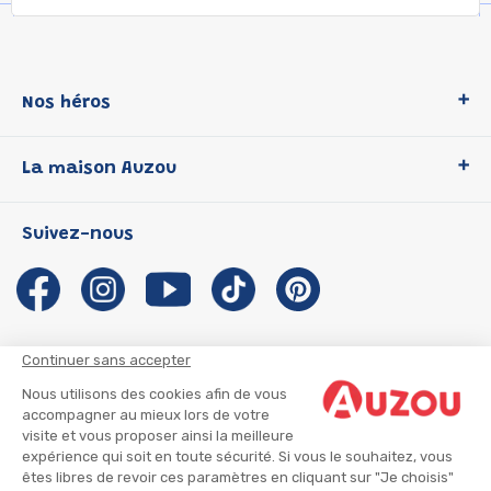
Nos héros
Loup
La maison Auzou
P'tit Loup
Les Héros du CP
Qui sommes-nous ?
Suivez-nous
Les Influenceuses
Notre histoire
Migali
Auzou s'engage
Petite Taupe
Auteurs et illustrateurs Auzou
Azuro
Nous rejoindre
Continuer sans accepter
Ma Boîte à Héros
Nous contacter
Nous utilisons des cookies afin de vous
CGU
Suivre mon colis
accompagner au mieux lors de votre
visite et vous proposer ainsi la meilleure
Infos consommateur
CGV
expérience qui soit en toute sécurité. Si vous le souhaitez, vous
Mentions légales
êtes libres de revoir ces paramètres en cliquant sur "Je choisis"