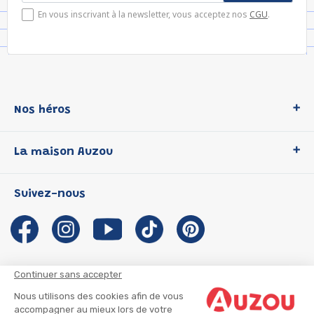
En vous inscrivant à la newsletter, vous acceptez nos
CGU
.
Nos héros
Loup
La maison Auzou
P'tit Loup
Les Héros du CP
Qui sommes-nous ?
Suivez-nous
Les Influenceuses
Notre histoire
Migali
Auzou s'engage
Petite Taupe
Auteurs et illustrateurs Auzou
Azuro
Nous rejoindre
Continuer sans accepter
Ma Boîte à Héros
Nous contacter
Nous utilisons des cookies afin de vous
CGU
Suivre mon colis
accompagner au mieux lors de votre