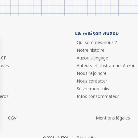
La maison Auzou
Qui sommes-nous ?
Notre histoire
 CP
Auzou s'engage
euses
Auteurs et illustrateurs Auzou
Nous rejoindre
Nous contacter
Suivre mon colis
éros
Infos consommateur
CGV
Mentions légales
 vos Options
© 2026 - AUZOU
|
Plan du site