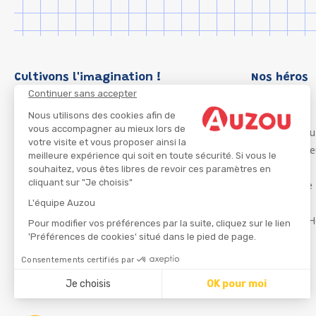
Cultivons l'imagination !
Nos héros
Continuer sans accepter
Loup
P'tit Loup
Nous utilisons des cookies afin de
vous accompagner au mieux lors de
Les Héros du
votre visite et vous proposer ainsi la
Les Influenc
meilleure expérience qui soit en toute sécurité. Si vous le
Migali
souhaitez, vous êtes libres de revoir ces paramètres en
cliquant sur "Je choisis"
Petite Taupe
Azuro
L'équipe Auzou
Ma Boîte à H
Pour modifier vos préférences par la suite, cliquez sur le lien
'Préférences de cookies' situé dans le pied de page.
Consentements certifiés par
CGU
Je choisis
OK pour moi
Axeptio consent
Plateforme de Gestion du Consentement : Personnalisez