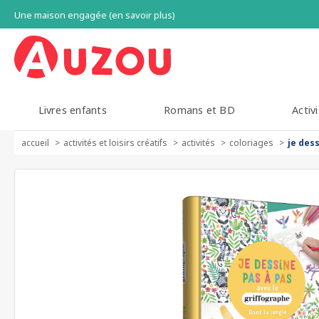
Une maison engagée (en savoir plus)
Livres enfants
Romans et BD
Activi
accueil
activités et loisirs créatifs
activités
coloriages
je dess