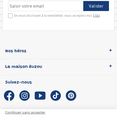
En vous inscrivant à la newsletter, vous acceptez nos
CGU
.
Nos héros
Loup
La maison Auzou
P'tit Loup
Les Héros du CP
Qui sommes-nous ?
Suivez-nous
Les Influenceuses
Notre histoire
Migali
Auzou s'engage
Petite Taupe
Auteurs et illustrateurs Auzou
Azuro
Nous rejoindre
Continuer sans accepter
Ma Boîte à Héros
Nous contacter