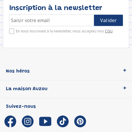
Inscription à la newsletter
En vous inscrivant à la newsletter, vous acceptez nos
CGU
.
Nos héros
Loup
La maison Auzou
P'tit Loup
Les Héros du CP
Qui sommes-nous ?
Suivez-nous
Les Influenceuses
Notre histoire
Migali
Auzou s'engage
Petite Taupe
Auteurs et illustrateurs Auzou