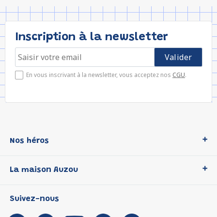
Inscription à la newsletter
En vous inscrivant à la newsletter, vous acceptez nos
CGU
.
Nos héros
Loup
La maison Auzou
P'tit Loup
Les Héros du CP
Qui sommes-nous ?
Suivez-nous
Les Influenceuses
Notre histoire