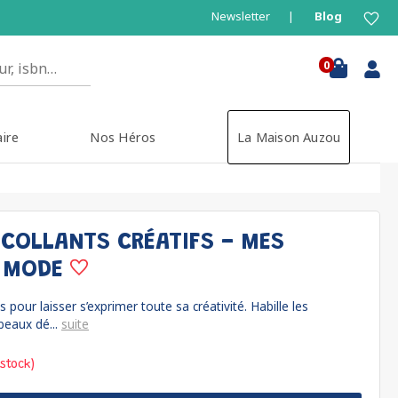
Newsletter
Blog
0
aire
Nos Héros
La Maison Auzou
COLLANTS CRÉATIFS - MES
E MODE
s pour laisser s’exprimer toute sa créativité. Habille les
beaux dé...
suite
 stock)