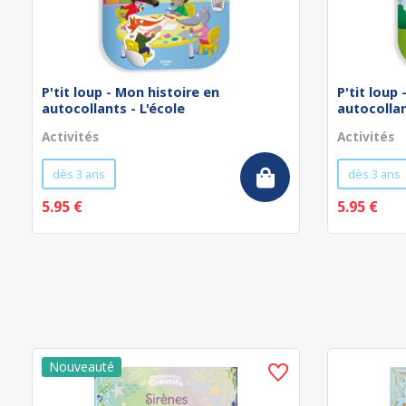
P'tit loup - Mon histoire en
P'tit loup
autocollants - L'école
autocollan
Activités
Activités
dès 3 ans
dès 3 ans
5.95 €
5.95 €