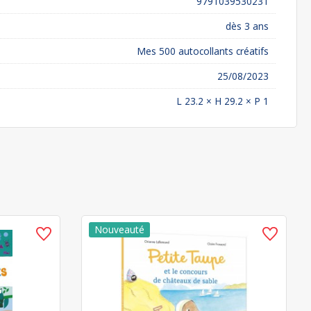
9791039530231
dès 3 ans
Mes 500 autocollants créatifs
25/08/2023
L 23.2 × H 29.2 × P 1