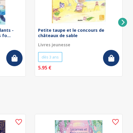
lants -
Petite taupe et le concours de
fo...
châteaux de sable
Livres jeunesse
dès 3 ans
5.95 €