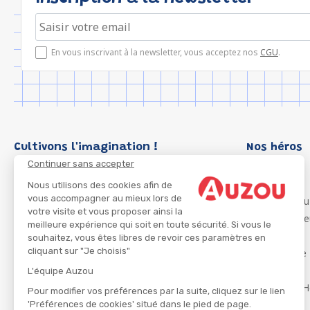
En vous inscrivant à la newsletter, vous acceptez nos
CGU
.
Cultivons l'imagination !
Nos héros
Continuer sans accepter
Loup
P'tit Loup
Nous utilisons des cookies afin de
vous accompagner au mieux lors de
Les Héros du
votre visite et vous proposer ainsi la
Les Influenc
meilleure expérience qui soit en toute sécurité. Si vous le
Migali
souhaitez, vous êtes libres de revoir ces paramètres en
cliquant sur "Je choisis"
Petite Taupe
Azuro
L'équipe Auzou
Ma Boîte à H
Pour modifier vos préférences par la suite, cliquez sur le lien
'Préférences de cookies' situé dans le pied de page.