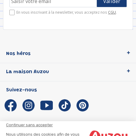
En vous inscrivant à la newsletter, vous acceptez nos
CGU
.
Nos héros
Loup
La maison Auzou
P'tit Loup
Les Héros du CP
Qui sommes-nous ?
Suivez-nous
Les Influenceuses
Notre histoire
Migali
Auzou s'engage
Petite Taupe
Auteurs et illustrateurs Auzou
Azuro
Nous rejoindre
Continuer sans accepter
Ma Boîte à Héros
Nous contacter
Nous utilisons des cookies afin de vous