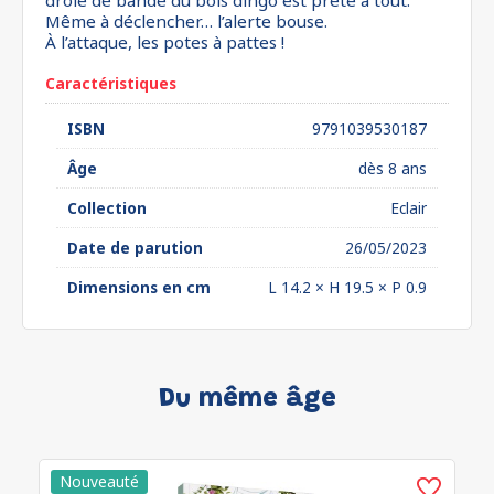
drôle de bande du bois dingo est prête à tout.
Même à déclencher… l’alerte bouse.
À l’attaque, les potes à pattes !
Caractéristiques
ISBN
9791039530187
Âge
dès 8 ans
Collection
Eclair
Date de parution
26/05/2023
Dimensions en cm
L 14.2 × H 19.5 × P 0.9
Du même âge