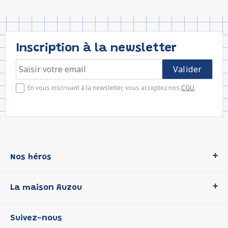
Inscription à la newsletter
En vous inscrivant à la newsletter, vous acceptez nos
CGU
.
Nos héros
Loup
La maison Auzou
P'tit Loup
Les Héros du CP
Qui sommes-nous ?
Suivez-nous
Les Influenceuses
Notre histoire