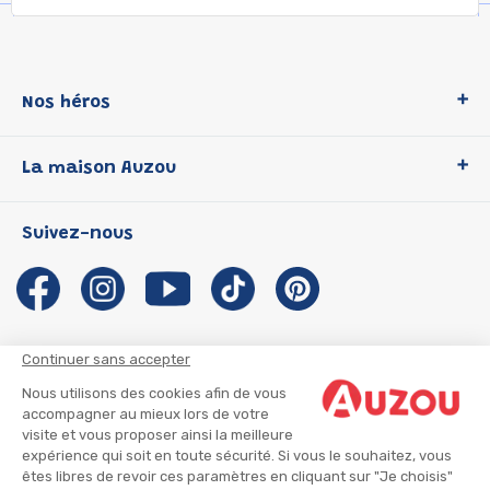
Nos héros
Loup
La maison Auzou
P'tit Loup
Les Héros du CP
Qui sommes-nous ?
Suivez-nous
Les Influenceuses
Notre histoire
Migali
Auzou s'engage
Petite Taupe
Auteurs et illustrateurs Auzou
Azuro
Nous rejoindre
Continuer sans accepter
Ma Boîte à Héros
Nous contacter
Nous utilisons des cookies afin de vous
CGU
Suivre mon colis
accompagner au mieux lors de votre
visite et vous proposer ainsi la meilleure
Infos consommateur
CGV
expérience qui soit en toute sécurité. Si vous le souhaitez, vous
Mentions légales
êtes libres de revoir ces paramètres en cliquant sur "Je choisis"