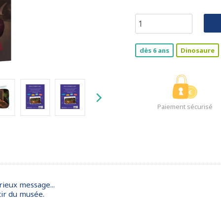
dès 6 ans
Dinosaure
Paiement sécurisé
urieux message...
tir du musée.