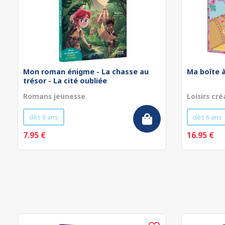
Mon roman énigme - La chasse au
Ma boîte à
trésor - La cité oubliée
Romans jeunesse
Loisirs cré
dès 6 ans
dès 6 ans
7.95 €
16.95 €