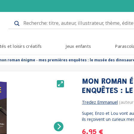
tés et loisirs créatifs
Jeux enfants
Parascol
mon roman énigme - mes premières enquêtes : le musée des dinosaur
MON ROMAN ÉN
ENQUÊTES : L
Tredez Emmanuel
(auteur
Super, Enzo et Lou vont au
ils reçoivent un curieux mes
6.95 €