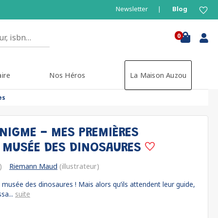
Newsletter
Blog
0
aire
Nos Héros
La Maison Auzou
es
IGME - MES PREMIÈRES
E MUSÉE DES DINOSAURES
)
Riemann Maud
(illustrateur)
 musée des dinosaures ! Mais alors qu’ils attendent leur guide,
sa...
suite