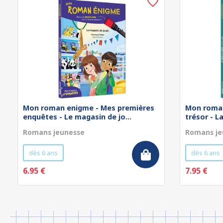
Mon roman enigme - Mes premières
Mon roman
enquêtes - Le magasin de jo...
trésor - L
Romans jeunesse
Romans je
dès 6 ans
dès 6 ans
6.95 €
7.95 €