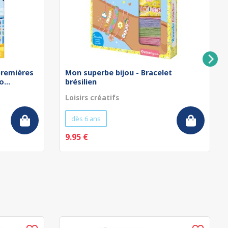
remières
Mon superbe bijou - Bracelet
...
brésilien
Loisirs créatifs
dès 6 ans
9.95 €