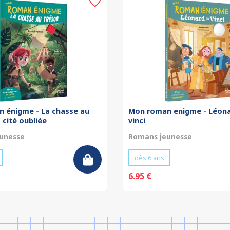
 énigme - La chasse au
Mon roman enigme - Léona
a cité oubliée
vinci
unesse
Romans jeunesse
dès 6 ans
6.95 €