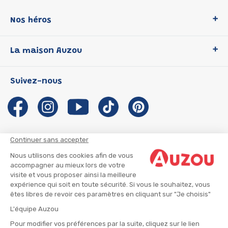
Nos héros
Loup
La maison Auzou
P'tit Loup
Les Héros du CP
Qui sommes-nous ?
Suivez-nous
Les Influenceuses
Notre histoire
Migali
Auzou s'engage
Petite Taupe
Auteurs et illustrateurs Auzou
Azuro
Nous rejoindre
Continuer sans accepter
Ma Boîte à Héros
Nous contacter
Nous utilisons des cookies afin de vous
CGU
Suivre mon colis
accompagner au mieux lors de votre
visite et vous proposer ainsi la meilleure
Infos consommateur
CGV
expérience qui soit en toute sécurité. Si vous le souhaitez, vous
Mentions légales
êtes libres de revoir ces paramètres en cliquant sur "Je choisis"
Nous rejoindre
L'équipe Auzou
Pour modifier vos préférences par la suite, cliquez sur le lien