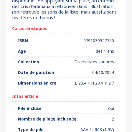
disponible : en appuyant sur la puce, on entend
des cris d'animaux à retrouver dans l'illustration
(on retrouve les sons de la liste, mais aussi 2 sons
mystères en bonus !
Caractéristiques
ISBN
9791039527750
Âge
dès 1 ans
Collection
Divers livres sonores
Date de parution
04/10/2024
Dimensions en cm
L 23.4 × H 28 × P 2.7
Infos article
Pile incluse
oui
Nombre de pile(s) incluse(s)
2
Type de pile
AAA / LR03 (1,5V)