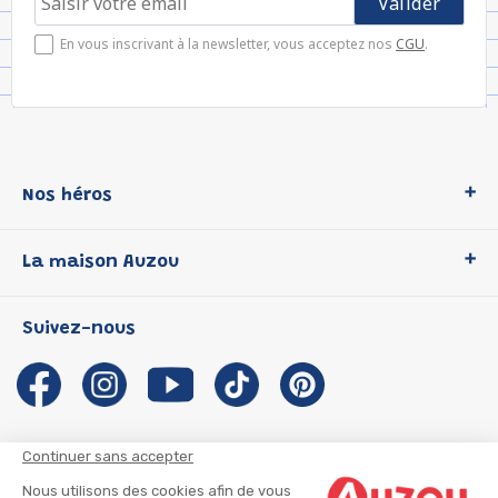
En vous inscrivant à la newsletter, vous acceptez nos
CGU
.
Nos héros
Loup
La maison Auzou
P'tit Loup
Les Héros du CP
Qui sommes-nous ?
Suivez-nous
Les Influenceuses
Notre histoire
Migali
Auzou s'engage
Petite Taupe
Auteurs et illustrateurs Auzou
Azuro
Nous rejoindre
Continuer sans accepter
Ma Boîte à Héros
Nous contacter
Nous utilisons des cookies afin de vous