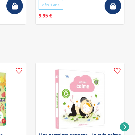
dès 1 ans
9.95 €
es
Mes premiers sonores - Je suis calme