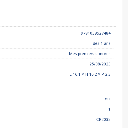
9791039527484
dès 1 ans
Mes premiers sonores
25/08/2023
L 16.1 × H 16.2 × P 2.3
oui
1
CR2032