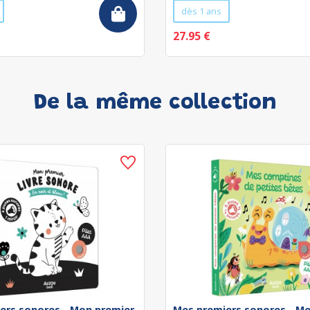
dès 1 ans
27.95 €
De la même collection
ers sonores - Mon premier
Mes premiers sonores - M