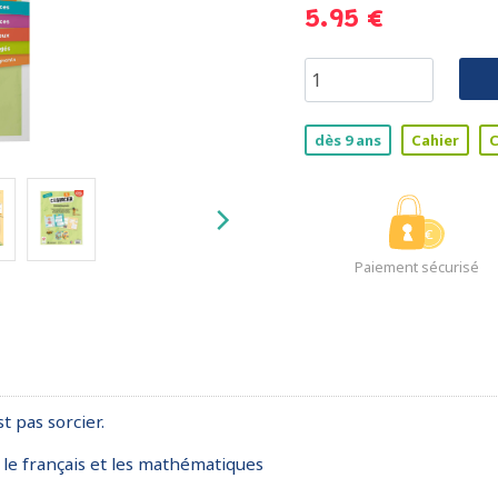
5.95 €
dès 9 ans
Cahier
Paiement sécurisé
t pas sorcier.
e français et les mathématiques