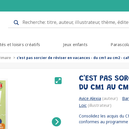
tés et loisirs créatifs
Jeux enfants
Parascol
rimaire
c'est pas sorcier de réviser en vacances - du cm1 au cm2 - ca
C'EST PAS SOR
DU CM1 AU CM
Avice Alexia
(auteur)
Bar
Loic
(illustrateur)
Consolidez les acquis du CM
conformes au programme p