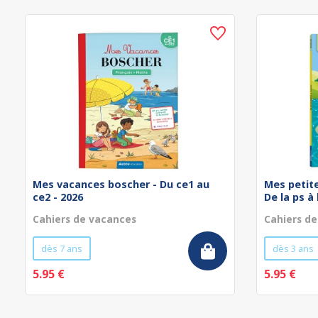
Mes vacances boscher - Du ce1 au
Mes petit
ce2 - 2026
De la ps à
Cahiers de vacances
Cahiers d
dès 7 ans
dès 3 ans
5.95 €
5.95 €