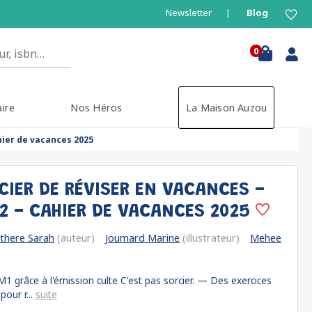
Newsletter
Blog
0
aire
Nos Héros
La Maison Auzou
hier de vacances 2025
CIER DE RÉVISER EN VACANCES -
2 - CAHIER DE VACANCES 2025
there Sarah
(auteur)
Joumard Marine
(illustrateur)
Mehee
1 grâce à l'émission culte C'est pas sorcier. — Des exercices
our r...
suite