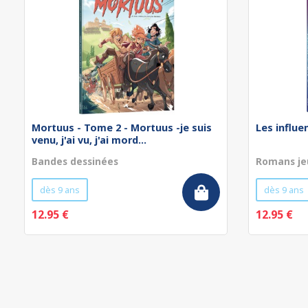
Mortuus - Tome 2 - Mortuus -je suis
Les influe
venu, j'ai vu, j'ai mord...
Bandes dessinées
Romans je
dès 9 ans
dès 9 ans
12.95 €
12.95 €