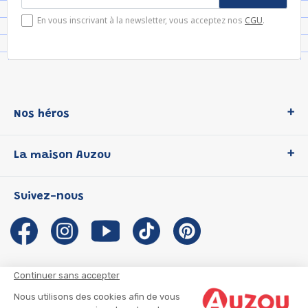
En vous inscrivant à la newsletter, vous acceptez nos
CGU
.
Nos héros
Loup
La maison Auzou
P'tit Loup
Les Héros du CP
Qui sommes-nous ?
Suivez-nous
Les Influenceuses
Notre histoire
Migali
Auzou s'engage
Petite Taupe
Auteurs et illustrateurs Auzou
Azuro
Nous rejoindre
Continuer sans accepter
Ma Boîte à Héros
Nous contacter
Nous utilisons des cookies afin de vous
CGU
Suivre mon colis