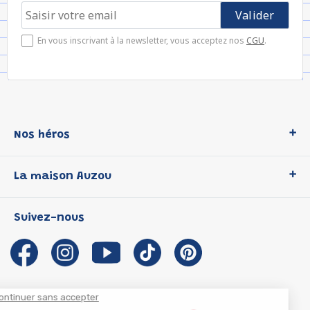
En vous inscrivant à la newsletter, vous acceptez nos
CGU
.
Nos héros
Loup
La maison Auzou
P'tit Loup
Les Héros du CP
Qui sommes-nous ?
Suivez-nous
Les Influenceuses
Notre histoire
Migali
Auzou s'engage
Petite Taupe
Auteurs et illustrateurs Auzou
Azuro
Nous rejoindre
Continuer sans accepter
Ma Boîte à Héros
Nous contacter