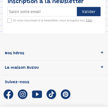
Inscription à la newsletter
En vous inscrivant à la newsletter, vous acceptez nos
CGU
.
Nos héros
Loup
La maison Auzou
P'tit Loup
Les Héros du CP
Qui sommes-nous ?
Suivez-nous
Les Influenceuses
Notre histoire
Migali
Auzou s'engage
Petite Taupe
Auteurs et illustrateurs Auzou
Azuro
Nous rejoindre