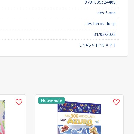
9791039524469
dès 5 ans
Les héros du cp
31/03/2023
L 14.5 × H 19 × P 1