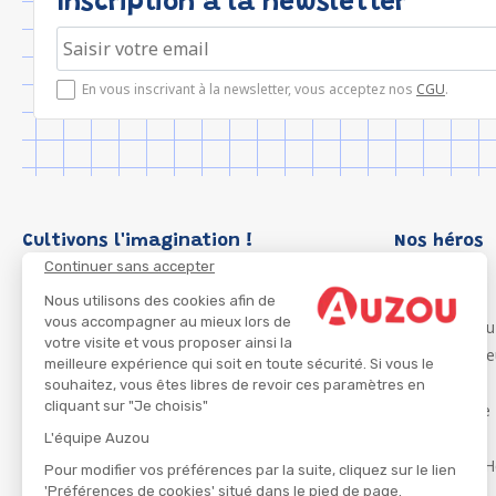
Inscription à la newsletter
En vous inscrivant à la newsletter, vous acceptez nos
CGU
.
Cultivons l'imagination !
Nos héros
Continuer sans accepter
Loup
P'tit Loup
Nous utilisons des cookies afin de
vous accompagner au mieux lors de
Les Héros du
votre visite et vous proposer ainsi la
Les Influenc
meilleure expérience qui soit en toute sécurité. Si vous le
Migali
souhaitez, vous êtes libres de revoir ces paramètres en
cliquant sur "Je choisis"
Petite Taupe
Azuro
L'équipe Auzou
Ma Boîte à H
Pour modifier vos préférences par la suite, cliquez sur le lien
'Préférences de cookies' situé dans le pied de page.