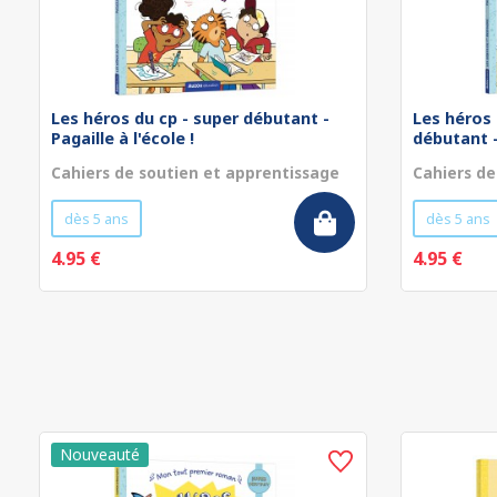
Les héros du cp - super débutant -
Les héros 
Pagaille à l'école !
débutant - 
Cahiers de soutien et apprentissage
Cahiers de
dès 5 ans
dès 5 ans
4.95 €
4.95 €