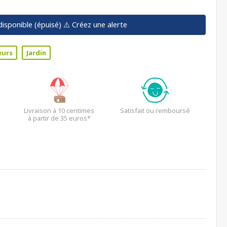
disponible (épuisé)
⚠️ Créez une alerte
eurs
Jardin
Livraison à 10 centimes
Satisfait ou remboursé
à partir de 35 euros*