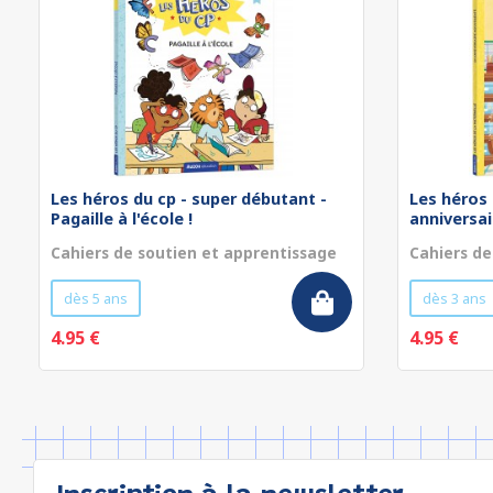
Les héros du cp - super débutant -
Les héros 
Pagaille à l'école !
anniversa
Cahiers de soutien et apprentissage
Cahiers de
dès 5 ans
dès 3 ans
4.95 €
4.95 €