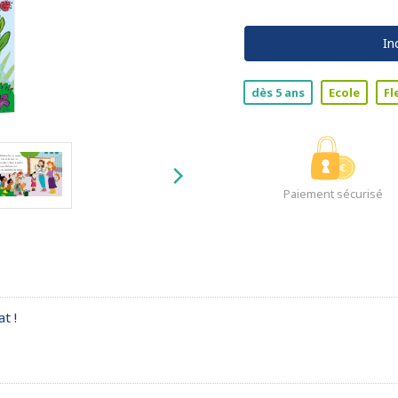
In
dès 5 ans
Ecole
Fl
Paiement sécurisé
t !