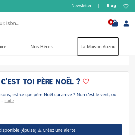
Newsletter
Blog
0
aire
Nos Héros
La Maison Auzou
C'EST TOI PÈRE NOËL ?
aisons, est-ce que père Noël qui arrive ? Non c'est le vent, ou
...
suite
disponible (épuisé)
⚠️ Créez une alerte