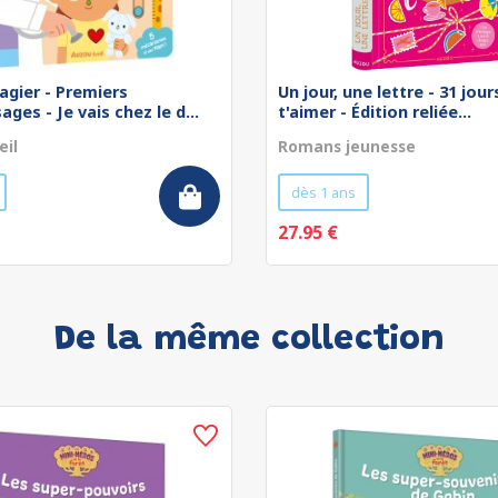
agier - Premiers
Un jour, une lettre - 31 jou
ges - Je vais chez le d...
t'aimer - Édition reliée...
eil
Romans jeunesse
dès 1 ans
27.95 €
De la même collection