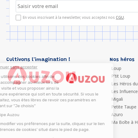
En vous inscrivant à la newsletter, vous acceptez nos
CGU
.
Cultivons l'imagination !
Nos héros
Continuer sans accepter
Loup
P'tit Loup
Nous utilisons des cookies afin de
vous accompagner au mieux lors de
Les Héros du
votre visite et vous proposer ainsi la
Les Influenc
meilleure expérience qui soit en toute sécurité. Si vous le
Migali
souhaitez, vous êtes libres de revoir ces paramètres en
cliquant sur "Je choisis"
Petite Taupe
Azuro
L'équipe Auzou
Ma Boîte à H
Pour modifier vos préférences par la suite, cliquez sur le lien
'Préférences de cookies' situé dans le pied de page.