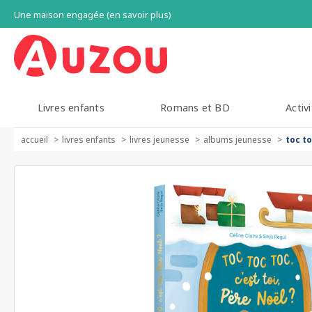
Une maison engagée (en savoir plus)
Livres enfants
Romans et BD
Activi
accueil
livres enfants
livres jeunesse
albums jeunesse
toc to