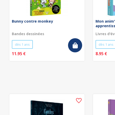
Bunny contre monkey
Mon anim'
apprentissa
Bandes dessinées
Livres d'év
dès 1 ans
dès 1 ans
11.95 €
8.95 €