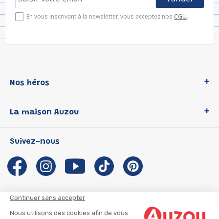
En vous inscrivant à la newsletter, vous acceptez nos
CGU
.
Nos héros
Loup
La maison Auzou
P'tit Loup
Les Héros du CP
Qui sommes-nous ?
Suivez-nous
Les Influenceuses
Notre histoire
Migali
Auzou s'engage
Petite Taupe
Auteurs et illustrateurs Auzou
Azuro
Nous rejoindre
Continuer sans accepter
Ma Boîte à Héros
Nous contacter
Nous utilisons des cookies afin de vous
CGU