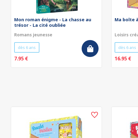
Mon roman énigme - La chasse au
Ma boîte à
trésor - La cité oubliée
Romans jeunesse
Loisirs cré
dès 6 ans
dès 6 ans
7.95 €
16.95 €