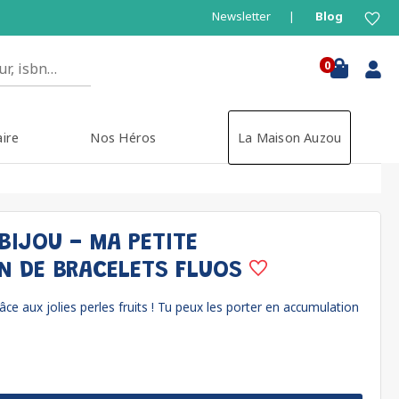
Newsletter
Blog
0
aire
Nos Héros
La Maison Auzou
BIJOU - MA PETITE
N DE BRACELETS FLUOS
âce aux jolies perles fruits ! Tu peux les porter en accumulation