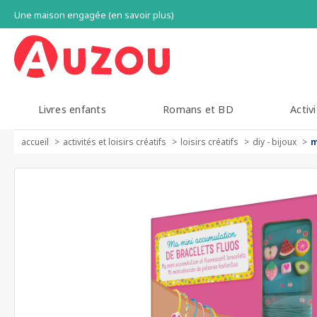
Une maison engagée (en savoir plus)
Livres enfants
Romans et BD
Activi
accueil
activités et loisirs créatifs
loisirs créatifs
diy - bijoux
m