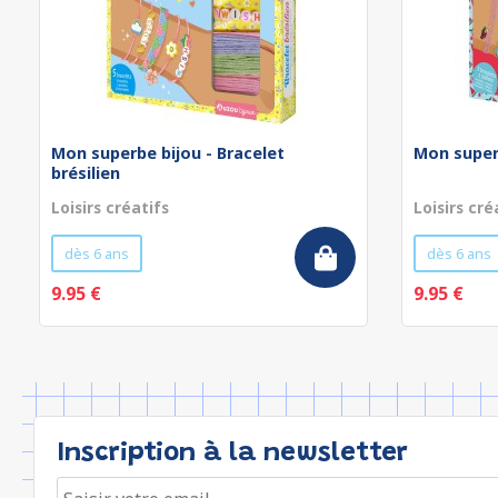
Mon superbe bijou - Bracelet
Mon superb
brésilien
Loisirs créatifs
Loisirs cré
dès 6 ans
dès 6 ans
9.95 €
9.95 €
Inscription à la newsletter