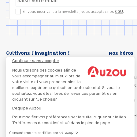
En vous inscrivant à la newsletter, vous acceptez nos
CGU
.
Cultivons l'imagination !
Nos héros
Continuer sans accepter
Loup
P'tit Loup
Nous utilisons des cookies afin de
vous accompagner au mieux lors de
Les Héros du
votre visite et vous proposer ainsi la
Les Influenc
meilleure expérience qui soit en toute sécurité. Si vous le
Migali
souhaitez, vous êtes libres de revoir ces paramètres en
cliquant sur "Je choisis"
Petite Taupe
Azuro
L'équipe Auzou
Ma Boîte à H
Pour modifier vos préférences par la suite, cliquez sur le lien
'Préférences de cookies' situé dans le pied de page.
Consentements certifiés par
CGU