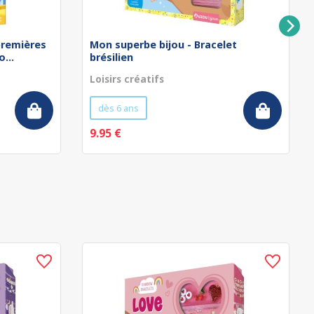
remières
Mon superbe bijou - Bracelet
...
brésilien
Loisirs créatifs
dès 6 ans
9.95 €