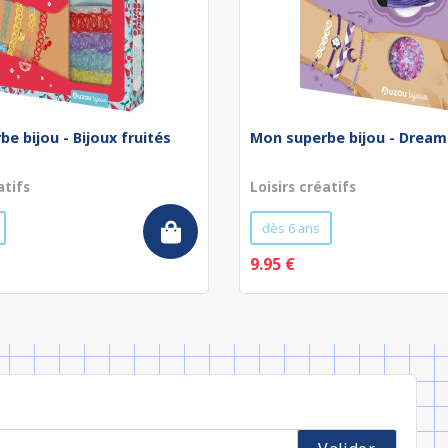
e bijou - Bijoux fruités
Mon superbe bijou - Dream
atifs
Loisirs créatifs
dès 6 ans
9.95 €