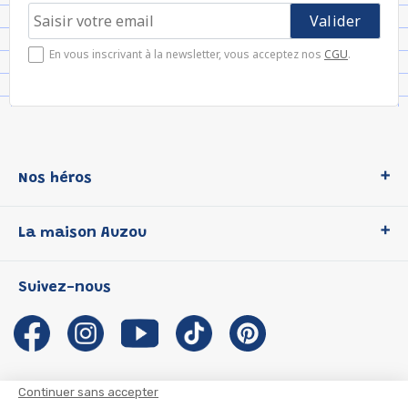
En vous inscrivant à la newsletter, vous acceptez nos
CGU
.
Nos héros
Loup
La maison Auzou
P'tit Loup
Les Héros du CP
Qui sommes-nous ?
Suivez-nous
Les Influenceuses
Notre histoire
Migali
Auzou s'engage
Petite Taupe
Auteurs et illustrateurs Auzou
Azuro
Nous rejoindre
Continuer sans accepter
Ma Boîte à Héros
Nous contacter