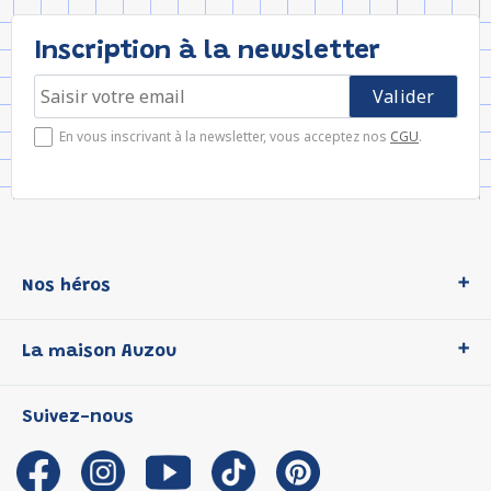
Inscription à la newsletter
En vous inscrivant à la newsletter, vous acceptez nos
CGU
.
Nos héros
Loup
La maison Auzou
P'tit Loup
Les Héros du CP
Qui sommes-nous ?
Suivez-nous
Les Influenceuses
Notre histoire
Migali
Auzou s'engage