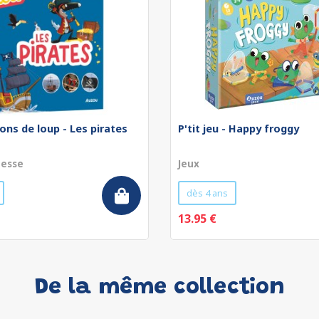
ons de loup - Les pirates
P'tit jeu - Happy froggy
nesse
Jeux
dès 4 ans
13.95 €
De la même collection