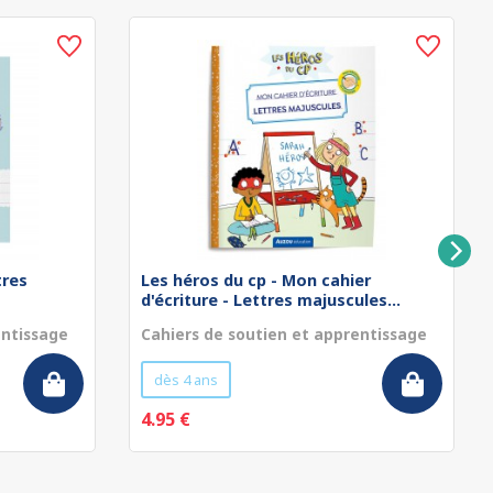
tres
Les héros du cp - Mon cahier
d'écriture - Lettres majuscules...
entissage
Cahiers de soutien et apprentissage
dès 4 ans
4.95 €