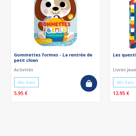
Gommettes formes - La rentrée de
Les questi
petit chien
Activités
Livres jeu
dès 4 ans
dès 4 ans
5.95 €
12.95 €