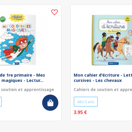
de 1re primaire - Mes
Mon cahier d'écriture - Let
 magiques - Lectur...
cursives - Les chevaux
 soutien et apprentissage
Cahiers de soutien et appr
dès 5 ans
3.95 €