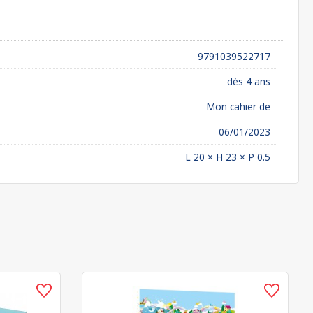
9791039522717
dès 4 ans
Mon cahier de
06/01/2023
L 20 × H 23 × P 0.5