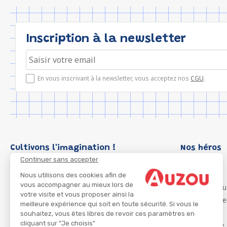
Inscription à la newsletter
En vous inscrivant à la newsletter, vous acceptez nos
CGU
.
Cultivons l'imagination !
Nos héros
Continuer sans accepter
Loup
P'tit Loup
Nous utilisons des cookies afin de
vous accompagner au mieux lors de
Les Héros du
votre visite et vous proposer ainsi la
Les Influenc
meilleure expérience qui soit en toute sécurité. Si vous le
Migali
souhaitez, vous êtes libres de revoir ces paramètres en
cliquant sur "Je choisis"
Petite Taupe