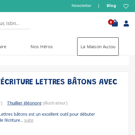
Newsletter
Blog
0
aire
Nos Héros
La Maison Auzou
'ÉCRITURE LETTRES BÂTONS AVEC
r)
Thuillier éléonore
(illustrateur)
 Lettres bâtons est un excellent outil pour débuter
 l’écriture...
suite