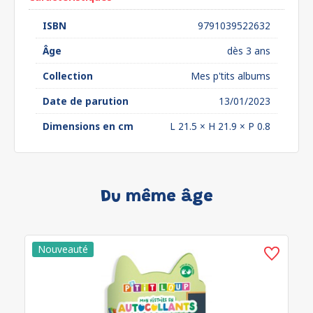
ISBN
9791039522632
Âge
dès 3 ans
Collection
Mes p'tits albums
Date de parution
13/01/2023
Dimensions en cm
L 21.5 × H 21.9 × P 0.8
Du même âge