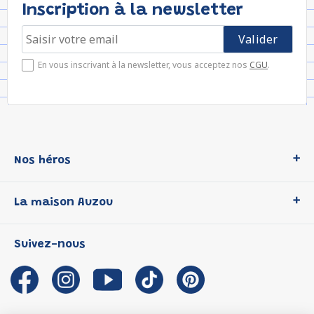
Inscription à la newsletter
En vous inscrivant à la newsletter, vous acceptez nos
CGU
.
Nos héros
Loup
La maison Auzou
P'tit Loup
Les Héros du CP
Qui sommes-nous ?
Suivez-nous
Les Influenceuses
Notre histoire
Migali
Auzou s'engage
Petite Taupe
Auteurs et illustrateurs Auzou
Azuro
Nous rejoindre