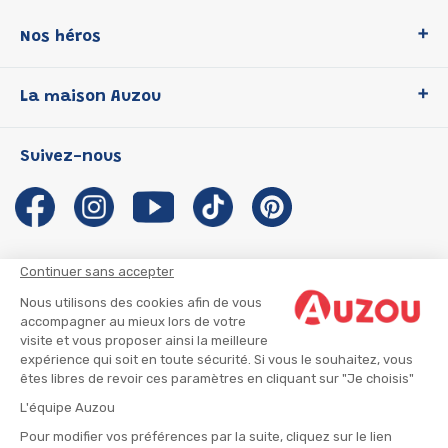
Nos héros
Loup
La maison Auzou
P'tit Loup
Les Héros du CP
Qui sommes-nous ?
Suivez-nous
Les Influenceuses
Notre histoire
Migali
Auzou s'engage
Petite Taupe
Auteurs et illustrateurs Auzou
Azuro
Nous rejoindre
Continuer sans accepter
Ma Boîte à Héros
Nous contacter
Nous utilisons des cookies afin de vous
CGU
Suivre mon colis
accompagner au mieux lors de votre
visite et vous proposer ainsi la meilleure
Infos consommateur
CGV
expérience qui soit en toute sécurité. Si vous le souhaitez, vous
Mentions légales
êtes libres de revoir ces paramètres en cliquant sur "Je choisis"
Nous rejoindre
L'équipe Auzou
Pour modifier vos préférences par la suite, cliquez sur le lien