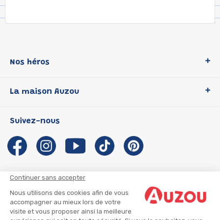
Nos héros
Loup
La maison Auzou
P'tit Loup
Les Héros du CP
Qui sommes-nous ?
Suivez-nous
Les Influenceuses
Notre histoire
Migali
Auzou s'engage
Petite Taupe
Auteurs et illustrateurs Auzou
Azuro
Nous rejoindre
Continuer sans accepter
Ma Boîte à Héros
Nous contacter
Nous utilisons des cookies afin de vous
CGU
Suivre mon colis
accompagner au mieux lors de votre
visite et vous proposer ainsi la meilleure
Infos consommateur
CGV