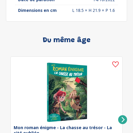
Dimensions en cm
L 18.5 × H 21.9 × P 1.6
Du même âge
Mon roman énigme - La chasse au trésor - La
cité oubliée