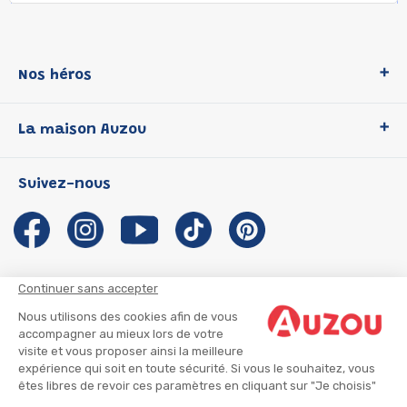
Nos héros
Loup
La maison Auzou
P'tit Loup
Les Héros du CP
Qui sommes-nous ?
Suivez-nous
Les Influenceuses
Notre histoire
Migali
Auzou s'engage
Petite Taupe
Auteurs et illustrateurs Auzou
Azuro
Nous rejoindre
Continuer sans accepter
Ma Boîte à Héros
Nous contacter
Nous utilisons des cookies afin de vous
CGU
Suivre mon colis
accompagner au mieux lors de votre
visite et vous proposer ainsi la meilleure
Infos consommateur
CGV
expérience qui soit en toute sécurité. Si vous le souhaitez, vous
Mentions légales
êtes libres de revoir ces paramètres en cliquant sur "Je choisis"