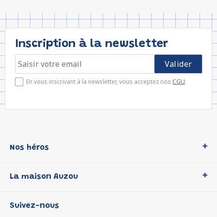
Inscription à la newsletter
En vous inscrivant à la newsletter, vous acceptez nos
CGU
.
Nos héros
Loup
La maison Auzou
P'tit Loup
Les Héros du CP
Qui sommes-nous ?
Suivez-nous
Les Influenceuses
Notre histoire