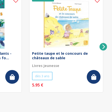
lants -
Petite taupe et le concours de
fo...
châteaux de sable
Livres jeunesse
dès 3 ans
5.95 €