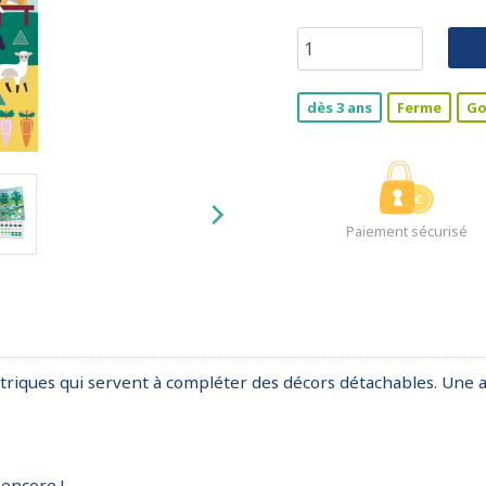
dès 3 ans
Ferme
G
Paiement sécurisé
ues qui servent à compléter des décors détachables. Une activi
 encore !