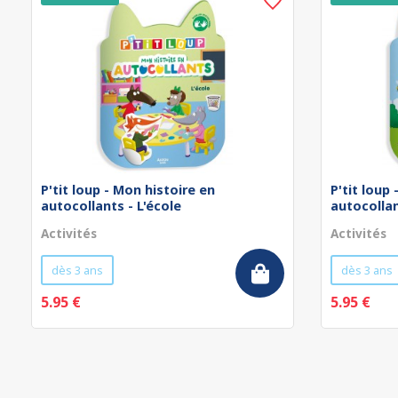
P'tit loup - Mon histoire en
P'tit loup
autocollants - L'école
autocollan
Activités
Activités
dès 3 ans
dès 3 ans
5.95 €
5.95 €