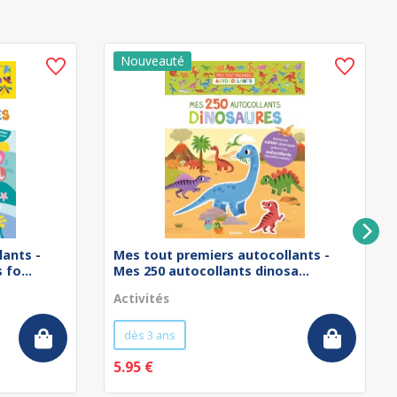
lants -
Mes tout premiers autocollants -
fo...
Mes 250 autocollants dinosa...
Activités
dès 3 ans
5.95 €