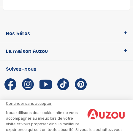
Nos héros
Loup
La maison Auzou
P'tit Loup
Les Héros du CP
Qui sommes-nous ?
Suivez-nous
Les Influenceuses
Notre histoire
Migali
Auzou s'engage
Petite Taupe
Auteurs et illustrateurs Auzou
Azuro
Nous rejoindre
Continuer sans accepter
Ma Boîte à Héros
Nous contacter
Nous utilisons des cookies afin de vous
CGU
Suivre mon colis
accompagner au mieux lors de votre
visite et vous proposer ainsi la meilleure
Infos consommateur
CGV
expérience qui soit en toute sécurité. Si vous le souhaitez, vous