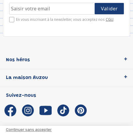
En vous inscrivant à la newsletter, vous acceptez nos
CGU
.
Nos héros
Loup
La maison Auzou
P'tit Loup
Les Héros du CP
Qui sommes-nous ?
Suivez-nous
Les Influenceuses
Notre histoire
Migali
Auzou s'engage
Petite Taupe
Auteurs et illustrateurs Auzou
Azuro
Nous rejoindre
Continuer sans accepter