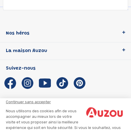
Nos héros
Loup
La maison Auzou
P'tit Loup
Les Héros du CP
Qui sommes-nous ?
Suivez-nous
Les Influenceuses
Notre histoire
Migali
Auzou s'engage
Petite Taupe
Auteurs et illustrateurs Auzou
Azuro
Nous rejoindre
Continuer sans accepter
Ma Boîte à Héros
Nous contacter
Nous utilisons des cookies afin de vous
CGU
Suivre mon colis
accompagner au mieux lors de votre
visite et vous proposer ainsi la meilleure
Infos consommateur
CGV
expérience qui soit en toute sécurité. Si vous le souhaitez, vous